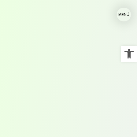
MENÚ
Ab